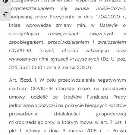
TOGGLE HIGH CONTRAST
rozprzestrzenianiem się wirusa SARS-CoV-2,
TOGGLE FONT SIZE
podpisaną przez Prezydenta w dniu 17.04.2020 r.,
która wprowadza zmiany min. w
Ustawie o
szczególnych rozwiązaniach związanych z
zapobieganiem, przeciwdziałaniem i zwalczaniem
COVID-19, innych chorób zakaźnych oraz
wywołanych nimi sytuacji kryzysowych
(Dz. U. poz.
374, 567 i 568) z dnia 2 marca 2020 r.
Art. 15zzd. 1. W celu przeciwdziałania negatywnym
skutkom COVID-19 starosta może, na podstawie
umowy, udzielić ze środków Funduszu Pracy
jednorazowo pożyczki na pokrycie bieżących kosztów
prowadzenia działalności gospodarczej
mikroprzedsiębiorcy, o którym mowa w art. 7 ust. 1
pkt 1 ustawy z dnia 6 marca 2018 r. – Prawo