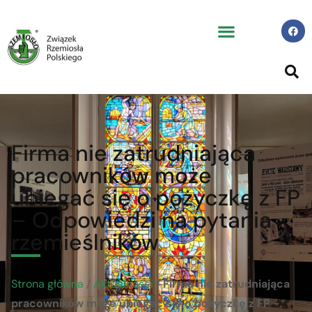
Firma nie zatrudniająca
pracowników może
ubiegać się o pożyczkę z FP
– Odpowiedzi na pytania
rzemieślników
Strona główna
/
Aktualności
/
Firma nie zatrudniająca
pracowników może ubiegać się o pożyczkę z FP -