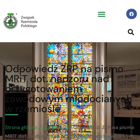
Odpowiedź ZRP na pismo
MRiT dot. nadzoru nad
przygotowaniem
zawodowym młodocianych
w rzemiośle
Strona główna
/
Aktualności
/
Odpowiedź ZRP na pismo
MRiT dot. nadzoru nad przygotowaniem zawodowym