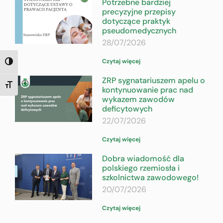
Potrzebne bardziej
precyzyjne przepisy
dotyczące praktyk
pseudomedycznych
28/07/2026
Czytaj więcej
TOGGLE HIGH CONTRAST
ZRP sygnatariuszem apelu o
TOGGLE FONT SIZE
kontynuowanie prac nad
wykazem zawodów
deficytowych
22/07/2026
Czytaj więcej
Dobra wiadomość dla
polskiego rzemiosła i
szkolnictwa zawodowego!
20/07/2026
Czytaj więcej