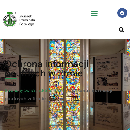
Ochrona informacji
poufnych w firmie
Strona główna
/
Aktualności
/
Ochrona informacji
poufnych w firmie