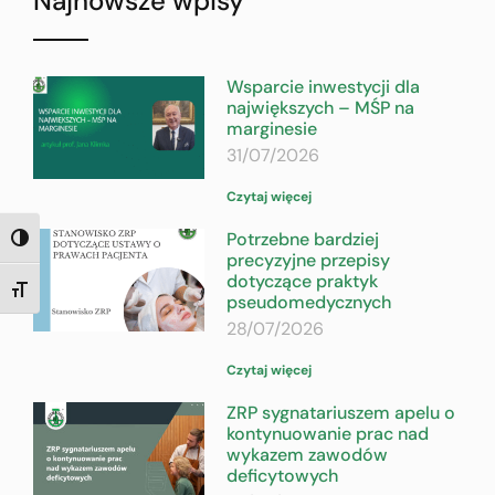
Najnowsze wpisy
Wsparcie inwestycji dla
największych – MŚP na
marginesie
31/07/2026
Czytaj więcej
Potrzebne bardziej
TOGGLE HIGH CONTRAST
precyzyjne przepisy
dotyczące praktyk
TOGGLE FONT SIZE
pseudomedycznych
28/07/2026
Czytaj więcej
ZRP sygnatariuszem apelu o
kontynuowanie prac nad
wykazem zawodów
deficytowych