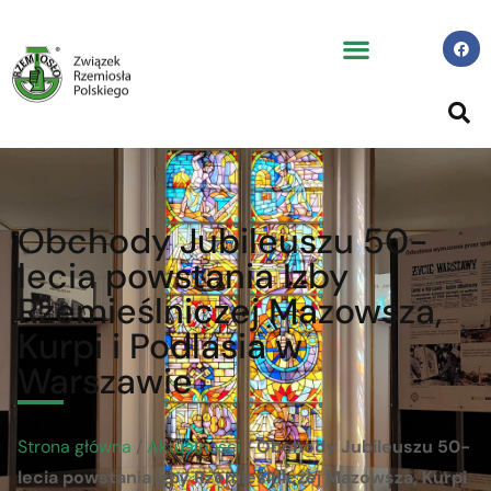
Obchody Jubileuszu 50-
lecia powstania Izby
Rzemieślniczej Mazowsza,
Kurpi i Podlasia w
Warszawie
Strona główna
/
Aktualności
/
Obchody Jubileuszu 50-
lecia powstania Izby Rzemieślniczej Mazowsza, Kurpi