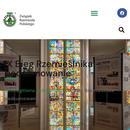
IX Bieg Rzemieślnika –
podsumowanie
Strona główna
/
Aktualności
/
IX Bieg Rzemieślnika –
podsumowanie