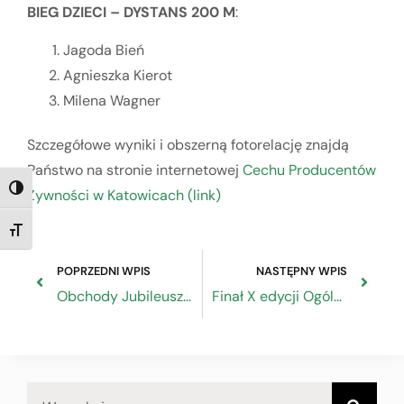
BIEG DZIECI – DYSTANS 200 M
:
Jagoda Bień
Agnieszka Kierot
Milena Wagner
Szczegółowe wyniki i obszerną fotorelację znajdą
Państwo na stronie internetowej
Cechu Producentów
TOGGLE HIGH CONTRAST
Żywności w Katowicach (link)
TOGGLE FONT SIZE
POPRZEDNI WPIS
NASTĘPNY WPIS
Obchody Jubileuszu 50-lecia powstania Izby Rzemieślniczej Mazowsza, Kurpi i Podlasia w Warszawie
Finał X edycji Ogólnopolskiego Konkursu „Jakie znasz zawody?”