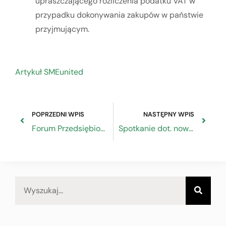
upraszczającego rozliczenia podatku VAT w
przypadku dokonywania zakupów w państwie
przyjmującym.
Artykuł SMEunited
POPRZEDNI WPIS
NASTĘPNY WPIS
Forum Przedsiębiorczości organizowane przez PARP – 25.10.2022 r.
Spotkanie dot. nowelizacji ustawy o Centralnej Ewidencji i Informacji o Działalności Gospodarczej i Punkcie Informacji dla Przedsiębiorcy – 7.10.2022 -10:00