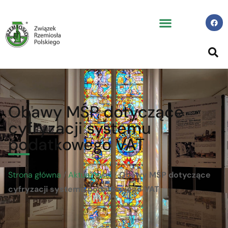
Obawy MŚP dotyczące
cyfryzacji systemu
podatkowego VAT
Strona główna
/
Aktualności
/
Obawy MŚP dotyczące
cyfryzacji systemu podatkowego VAT