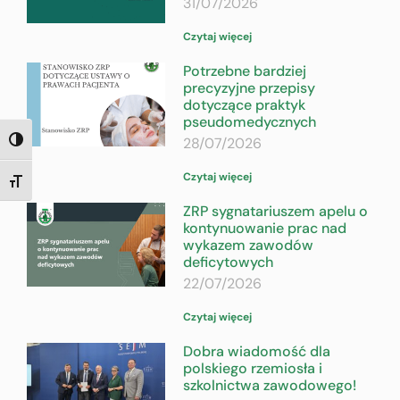
31/07/2026
Czytaj więcej
Potrzebne bardziej
precyzyjne przepisy
dotyczące praktyk
pseudomedycznych
28/07/2026
TOGGLE HIGH CONTRAST
Czytaj więcej
TOGGLE FONT SIZE
ZRP sygnatariuszem apelu o
kontynuowanie prac nad
wykazem zawodów
deficytowych
22/07/2026
Czytaj więcej
Dobra wiadomość dla
polskiego rzemiosła i
szkolnictwa zawodowego!