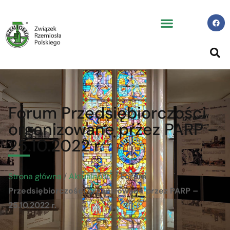
Forum Przedsiębiorczości
organizowane przez PARP –
25.10.2022 r.
Strona główna
/
Aktualności
/
Forum
Przedsiębiorczości organizowane przez PARP –
25.10.2022 r.