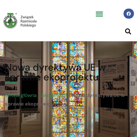
Nowa dyrektywa UE w
sprawie ekoprojektu
Strona główna
/
Aktualności
/
Nowa dyrektywa UE w
sprawie ekoprojektu