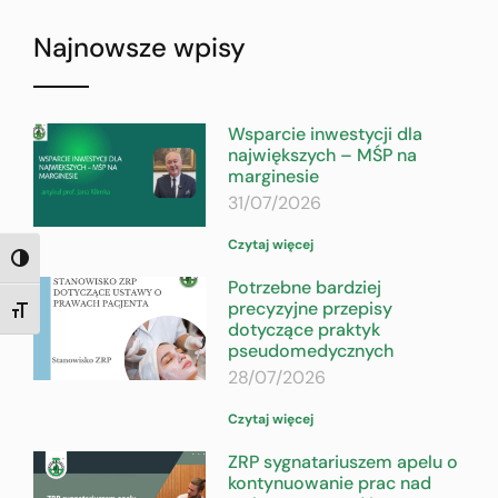
Najnowsze wpisy
Wsparcie inwestycji dla
największych – MŚP na
marginesie
31/07/2026
Czytaj więcej
TOGGLE HIGH CONTRAST
Potrzebne bardziej
precyzyjne przepisy
TOGGLE FONT SIZE
dotyczące praktyk
pseudomedycznych
28/07/2026
Czytaj więcej
ZRP sygnatariuszem apelu o
kontynuowanie prac nad