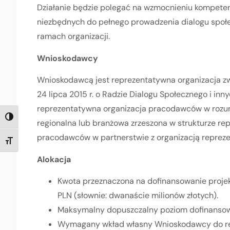
Działanie będzie polegać na wzmocnieniu kompeten
niezbędnych do pełnego prowadzenia dialogu społec
ramach organizacji.
Wnioskodawcy
Wnioskodawcą jest reprezentatywna organizacja zwią
24 lipca 2015 r. o Radzie Dialogu Społecznego i inn
reprezentatywna organizacja pracodawców w rozumi
TOGGLE HIGH CONTRAST
regionalna lub branżowa zrzeszona w strukturze rep
pracodawców w partnerstwie z organizacją reprez
TOGGLE FONT SIZE
Alokacja
Kwota przeznaczona na dofinansowanie proje
PLN (słownie: dwanaście milionów złotych).
Maksymalny dopuszczalny poziom dofinansow
Wymagany wkład własny Wnioskodawcy do real