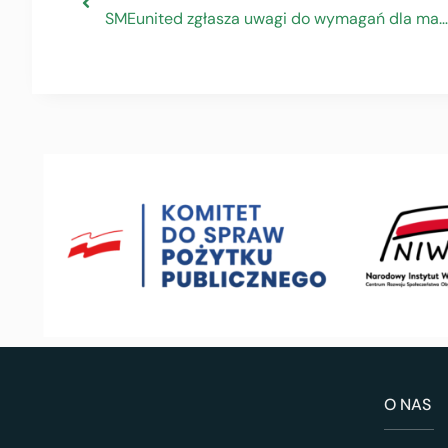
SMEunited zgłasza uwagi do wymagań dla małych firm wynikających z wdrażania Dyrektywy o sprawozdawczości przedsiębiorstw w zakresie zrównoważonego rozwoju
O NAS