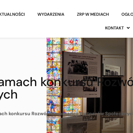
KTUALNOŚCI
WYDARZENIA
ZRP W MEDIACH
OGŁO
KONTAKT
amach konkursu Rozwó
ych
ch konkursu Rozwój Kompetencji Partnerów Społecznyc