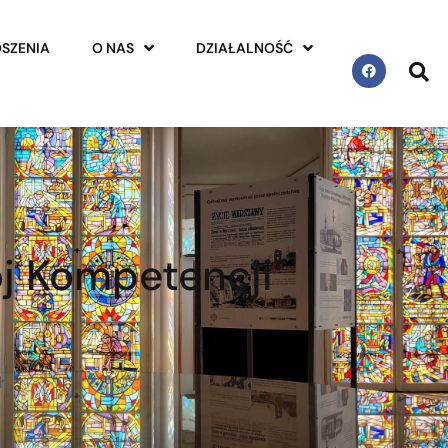
SZENIA
O NAS
DZIAŁALNOŚĆ
j Kompetencji
h