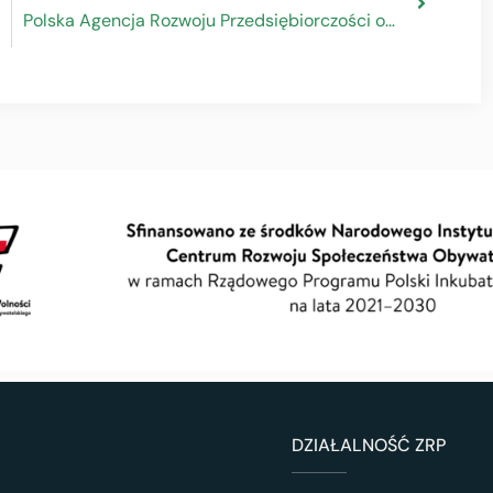
Polska Agencja Rozwoju Przedsiębiorczości ogłasza nabór „Promocja marki innowacyjnych MŚP” na EXPO 2025 w Japonii
DZIAŁALNOŚĆ ZRP