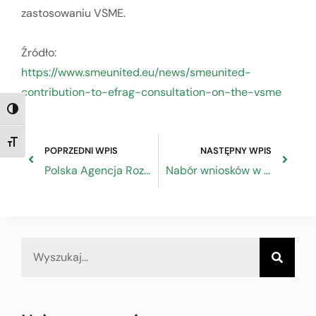
zastosowaniu VSME.
Źródło:
https://www.smeunited.eu/news/smeunited-
contribution-to-efrag-consultation-on-the-vsme
TOGGLE HIGH CONTRAST
TOGGLE FONT SIZE
POPRZEDNI WPIS
NASTĘPNY WPIS
Polska Agencja Rozwoju Przedsiębiorczości ogłasza nabór wniosków o dofinansowanie działań obejmujących zielone technologie
Nabór wniosków w ramach konkursu Rozwój Kompetencji Partnerów Społecznych