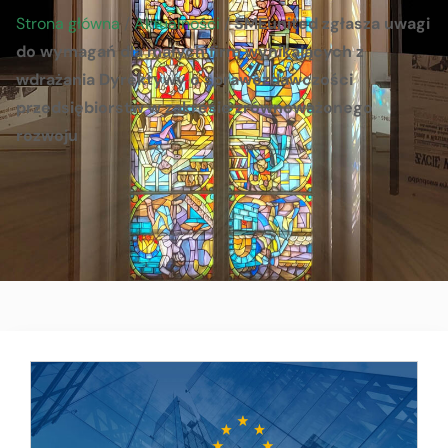
Strona główna
/
Aktualności
/
SMEunited zgłasza uwagi
do wymagań dla małych firm wynikających z
wdrażania Dyrektywy o sprawozdawczości
przedsiębiorstw w zakresie zrównoważonego
rozwoju