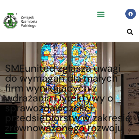
SMEunited zgłasza uwagi
do wymagań dla małych
firm wynikających z
wdrażania Dyrektywy o
sprawozdawczości
przedsiębiorstw w zakresie
zrównoważonego rozwoju