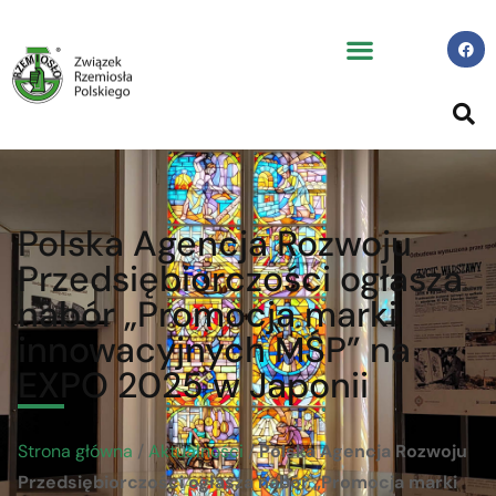
Polska Agencja Rozwoju
Przedsiębiorczości ogłasza
nabór „Promocja marki
innowacyjnych MŚP” na
EXPO 2025 w Japonii
Strona główna
/
Aktualności
/
Polska Agencja Rozwoju
Przedsiębiorczości ogłasza nabór „Promocja marki