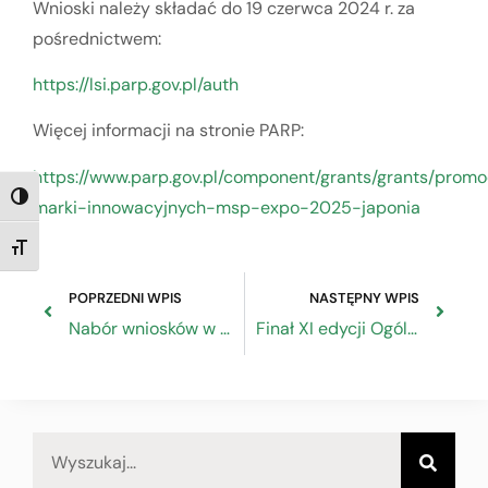
Wnioski należy składać do 19 czerwca 2024 r. za
pośrednictwem:
https://lsi.parp.gov.pl/auth
Więcej informacji na stronie PARP:
https://www.parp.gov.pl/component/grants/grants/promo
TOGGLE HIGH CONTRAST
marki-innowacyjnych-msp-expo-2025-japonia
TOGGLE FONT SIZE
POPRZEDNI WPIS
NASTĘPNY WPIS
Nabór wniosków w ramach konkursu Rozwój Kompetencji Partnerów Społecznych
Finał XI edycji Ogólnopolskiego Konkursu „Jakie znasz zawody?”