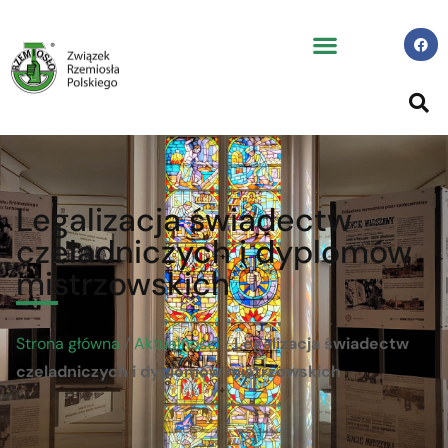
Legalizacja świadectw
czeladniczych i dyplomów
mistrzowskich
Strona główna
/
Aktualności
/
Legalizacja świadectw
czeladniczych i dyplomów mistrzowskich