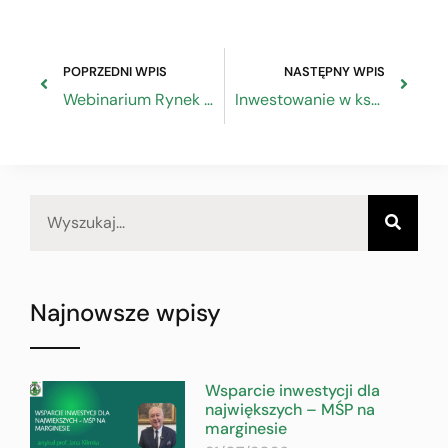
POPRZEDNI WPIS
NASTĘPNY WPIS
Webinarium Rynek żywności halal w Singapurze i pozostałych krajach ASEAN – 14 lipca 2020 r.
Inwestowanie w kształcenie i szkolenie zawodowe pomoże zmniejszyć różnicę w umiejętnościach w zawodach rzemieślniczych
Najnowsze wpisy
Wsparcie inwestycji dla
największych – MŚP na
marginesie