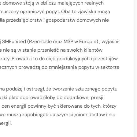
a domowe stoją w obliczu malejących realnych
zmuszony ograniczyć popyt. Oba te zjawiska mogą
i dla przedsiębiorstw i gospodarstw domowych nie
 SMEunited (Rzemiosło oraz MŚP w Europie) , wyjaśnił
że nie są w stanie przenieść na swoich klientów
raty. Prowadzi to do cięć produkcyjnych i przestojów.
ecznych prowadzą do zmniejszenia popytu w sektorze
ana podażą i ostrzegł, że tworzenie sztucznego popytu
żki płac doprowadziłoby do dodatkowej presji
e cen energii powinny być skierowane do tych, którzy
sowe muszą zapobiegać dalszym cięciom dostaw i nie
rgii.