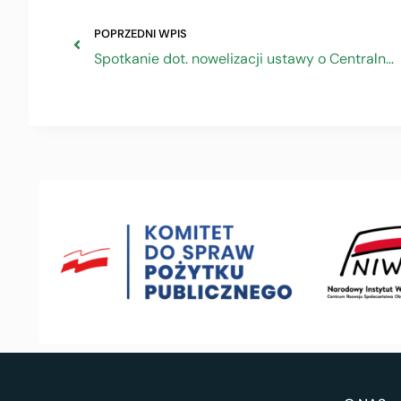
POPRZEDNI WPIS
Spotkanie dot. nowelizacji ustawy o Centralnej Ewidencji i Informacji o Działalności Gospodarczej i Punkcie Informacji dla Przedsiębiorcy – 7.10.2022 -10:00