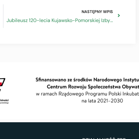
NASTĘPNY WPIS
Jubileusz 120-lecia Kujawsko-Pomorskiej Izby Rzemiosła i Przedsiębiorczości w Bydgoszczy