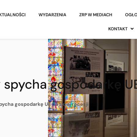
KTUALNOŚCI
WYDARZENIA
ZRP W MEDIACH
OGŁO
KONTAKT
 spycha gospodarkę UE 
ycha gospodarkę UE na skraj recesji