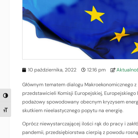
10 października, 2022
12:16 pm
Aktualno
Głównym tematem dialogu Makroekonomicznego z u
przedstawicieli Komisji Europejskiej, Europejskiego
TOGGLE HIGH CONTRAST
podażowy spowodowany obecnym kryzysem energet
skutkiem nieelastycznego popytu na energię.
TOGGLE FONT SIZE
Oprócz niewystarczającej ilości rąk do pracy i zak
pandemii, przedsiębiorstwa cierpią z powodu rosnąc