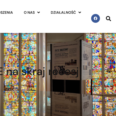
SZENIA
O NAS
DZIAŁALNOŚĆ
na skraj recesji