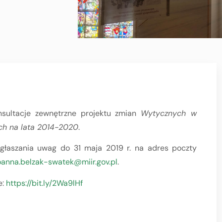
onsultacje zewnętrzne projektu zmian
Wytycznych w
ych na lata 2014-2020
.
głaszania uwag do 31 maja 2019 r. na adres poczty
oanna.belzak-swatek@miir.gov.pl
.
e:
https://bit.ly/2Wa9lHf