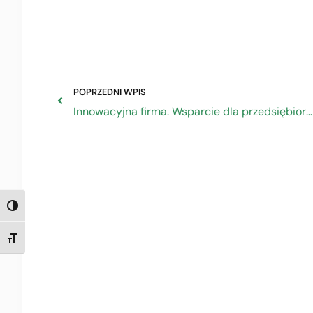
POPRZEDNI WPIS
Innowacyjna firma. Wsparcie dla przedsiębiorców z Funduszy Europejskich
TOGGLE HIGH CONTRAST
TOGGLE FONT SIZE