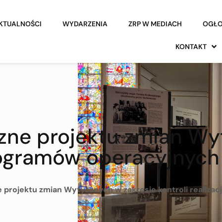
KTUALNOŚCI
WYDARZENIA
ZRP W MEDIACH
OGŁO
KONTAKT
zne projektu zmian Wy
 programów operacyjnyc
 projektu zmian Wytycznych w zakresie kontroli realiza