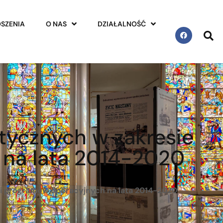
SZENIA
O NAS
DZIAŁALNOŚĆ
tycznych w zakresie
h na lata 2014-2020
cji programów operacyjnych na lata 2014-2020