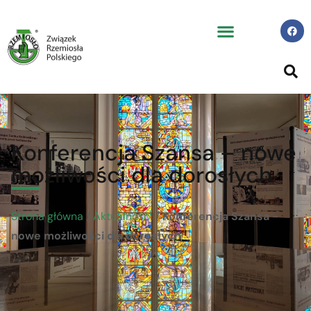
Konferencja Szansa – nowe
możliwości dla dorosłych
Strona główna
/
Aktualności
/
Konferencja Szansa -
nowe możliwości dla dorosłych