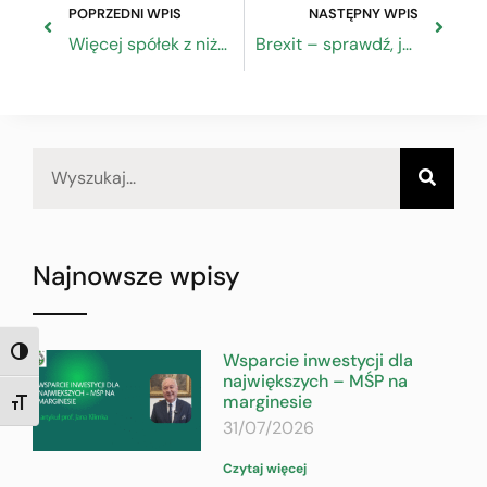
POPRZEDNI WPIS
NASTĘPNY WPIS
Więcej spółek z niższym CIT – Ekspert ZRP w Pulsie Biznesu
Brexit – sprawdź, jak się przygotować
Najnowsze wpisy
TOGGLE HIGH CONTRAST
Wsparcie inwestycji dla
największych – MŚP na
marginesie
TOGGLE FONT SIZE
31/07/2026
Czytaj więcej