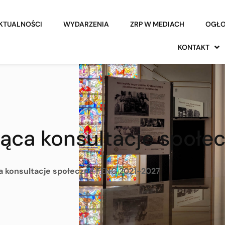
KTUALNOŚCI
WYDARZENIA
ZRP W MEDIACH
OGŁO
KONTAKT
jąca konsultacje społ
a konsultacje społeczne FENG 2021-2027