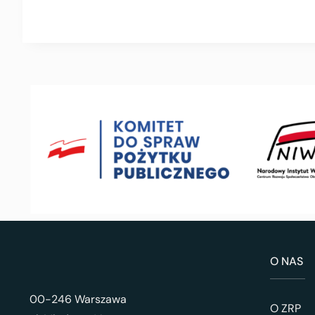
O NAS
00-246 Warszawa
O ZRP