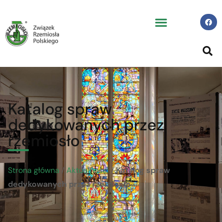
Katalog spraw
dedykowanych przez
rzemiosło
Strona główna
/
Aktualności
/
Katalog spraw
dedykowanych przez rzemiosło