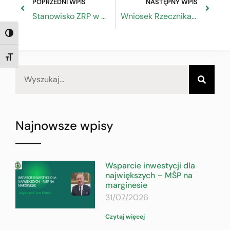
POPRZEDNI WPIS
NASTĘPNY WPIS
Stanowisko ZRP w sprawie projektu ustawy budżetowej na 2020 r.
Wniosek Rzecznika MŚP o znakowanie pieczywa
TOGGLE HIGH CONTRAST
TOGGLE FONT SIZE
Najnowsze wpisy
Wsparcie inwestycji dla
największych – MŚP na
marginesie
31/07/2026
Czytaj więcej