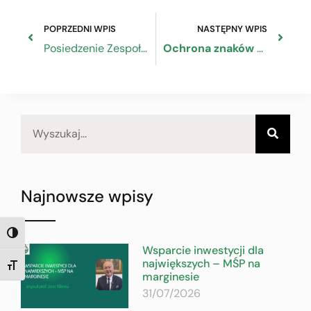
POPRZEDNI WPIS
NASTĘPNY WPIS
Posiedzenie Zespołu Problemowego ds. Funduszy Europejskich Rady Dialogu Społecznego
Ochrona znaków towarowych – praktyczna informacja dla przedsiębiorców
Najnowsze wpisy
TOGGLE HIGH CONTRAST
Wsparcie inwestycji dla
największych – MŚP na
TOGGLE FONT SIZE
marginesie
31/07/2026