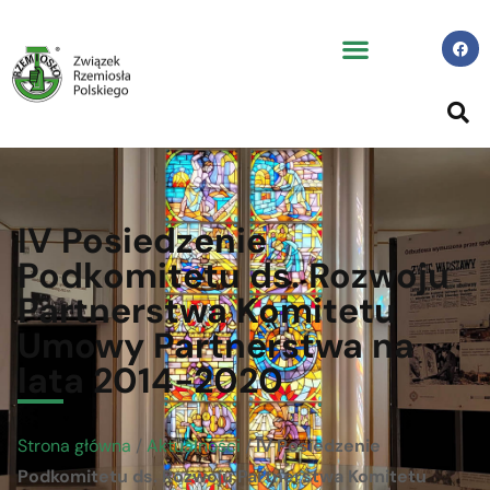
IV Posiedzenie
Podkomitetu ds. Rozwoju
Partnerstwa Komitetu
Umowy Partnerstwa na
lata 2014-2020
Strona główna
/
Aktualności
/
IV Posiedzenie
Podkomitetu ds. Rozwoju Partnerstwa Komitetu