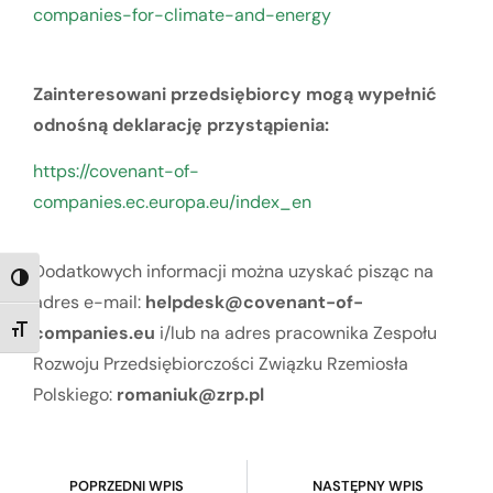
companies-for-climate-and-energy
Zainteresowani przedsiębiorcy mogą wypełnić
odnośną deklarację przystąpienia:
https://covenant-of-
companies.ec.europa.eu/index_en
Dodatkowych informacji można uzyskać pisząc na
TOGGLE HIGH CONTRAST
adres e-mail:
helpdesk@covenant-of-
companies.eu
i/lub na adres pracownika Zespołu
TOGGLE FONT SIZE
Rozwoju Przedsiębiorczości Związku Rzemiosła
Polskiego:
romaniuk@zrp.pl
POPRZEDNI WPIS
NASTĘPNY WPIS