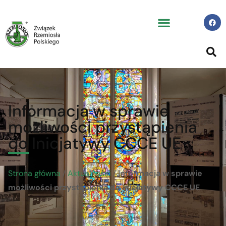
Informacja w sprawie
możliwości przystąpienia
do Inicjatywy CCCE UE
Strona główna
/
Aktualności
/
Informacja w sprawie
możliwości przystąpienia do Inicjatywy CCCE UE