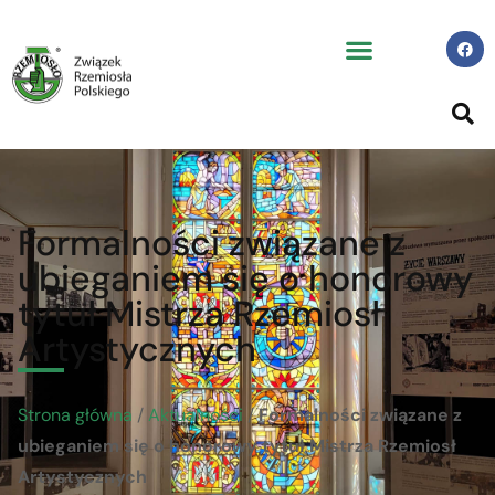
Formalności związane z
ubieganiem się o honorowy
tytuł Mistrza Rzemiosł
Artystycznych
Strona główna
/
Aktualności
/
Formalności związane z
ubieganiem się o honorowy tytuł Mistrza Rzemiosł
Artystycznych