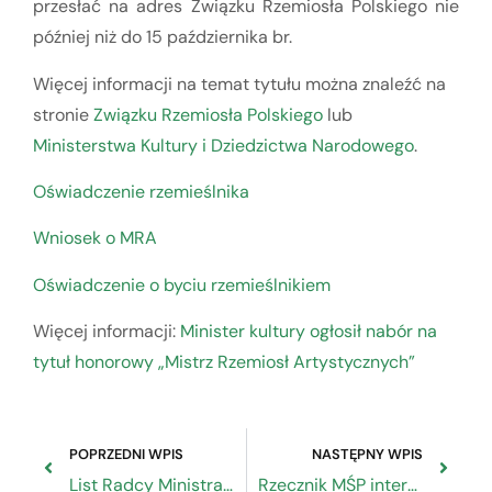
przesłać na adres Związku Rzemiosła Polskiego nie
później niż do 15 października br.
Więcej informacji na temat tytułu można znaleźć na
stronie
Związku Rzemiosła Polskiego
lub
Ministerstwa Kultury i Dziedzictwa Narodowego
.
Oświadczenie rzemieślnika
Wniosek o MRA
Oświadczenie o byciu rzemieślnikiem
Więcej informacji:
Minister kultury ogłosił nabór na
tytuł honorowy „Mistrz Rzemiosł Artystycznych”
POPRZEDNI WPIS
NASTĘPNY WPIS
List Radcy Ministra ds. Ekonomicznych Ambasady Wielkiej Brytanii w Polsce
Rzecznik MŚP interweniował w sprawie rozliczania nadpłat składek na ubezpieczenia