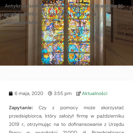
Antykryzysowej a brak zatrudnienia pracownika 31
grudnia 2019 r. - Odpowiedzi na pytania
rzemieślników
6 maja, 2020
3:55 pm
Aktualności
Zapytanie:
Czy z pomocy może skorzystać
przedsiębiorca, który założył firmę w październiku
2019 r., otrzymując na to dofinansowanie z Urzędu
Pracy w wysokości 21.000 zł. Przedsiębiorca