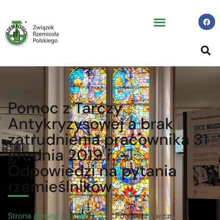
Pomoc z Tarczy
Antykryzysowej a brak
zatrudnienia pracownika 31
grudnia 2019 r. –
Odpowiedzi na pytania
rzemieślników
Strona główna
/
Aktualności
/
Pomoc z Tarczy