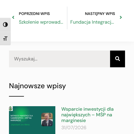
POPRZEDNI WPIS
NASTĘPNY WPIS
Szkolenie wprowadzające w zagadnienia nowej perspektywy – Fundusze Europejskie dla Mazowsza 2021-2027, Warszawa 26.08.2022
Fundacja Integracja ogłasza 20 edycję konkursu Człowiek bez barier
TOGGLE HIGH CONTRAST
TOGGLE FONT SIZE
Najnowsze wpisy
Wsparcie inwestycji dla
największych – MŚP na
marginesie
31/07/2026