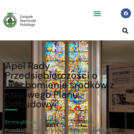
Apel Rady
Przedsiębiorczości o
uruchomienie środków z
Krajowego Planu
Odbudowy
Strona główna
/
Aktualności
/
Apel Rady
Przedsiębiorczości o uruchomienie środków z