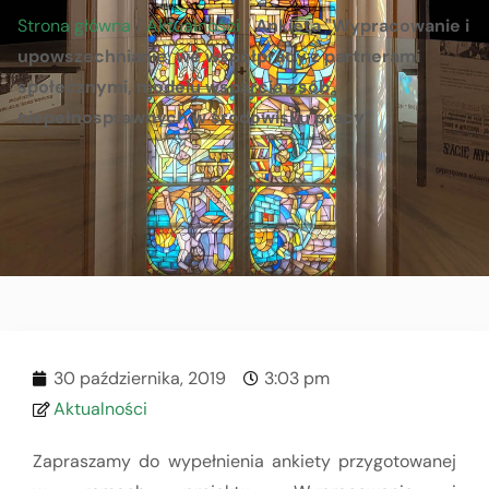
Strona główna
/
Aktualności
/
Ankieta "Wypracowanie i
upowszechnianie, we współpracy z partnerami
społecznymi, modelu wsparcia osób
niepełnosprawnych w środowisku pracy"
30 października, 2019
3:03 pm
Aktualności
Zapraszamy do wypełnienia ankiety przygotowanej