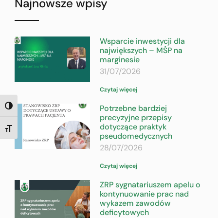
Najnowsze wpisy
Wsparcie inwestycji dla
największych – MŚP na
marginesie
31/07/2026
Czytaj więcej
Potrzebne bardziej
TOGGLE HIGH CONTRAST
precyzyjne przepisy
dotyczące praktyk
TOGGLE FONT SIZE
pseudomedycznych
28/07/2026
Czytaj więcej
ZRP sygnatariuszem apelu o
kontynuowanie prac nad
wykazem zawodów
deficytowych