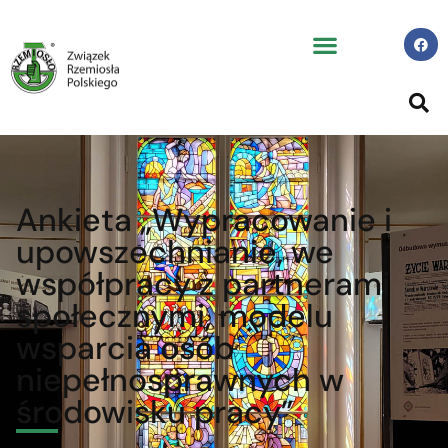
Ankieta „Wypracowanie i
upowszechnianie, we
współpracy z partnerami
społecznymi, modelu
wsparcia osób
niepełnosprawnych w
środowisku pracy”