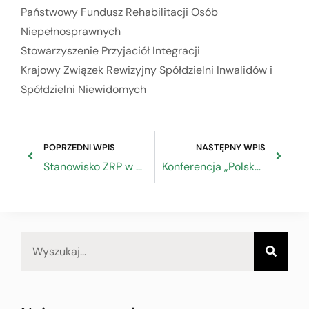
Państwowy Fundusz Rehabilitacji Osób
Niepełnosprawnych
Stowarzyszenie Przyjaciół Integracji
Krajowy Związek Rewizyjny Spółdzielni Inwalidów i
Spółdzielni Niewidomych
POPRZEDNI WPIS
NASTĘPNY WPIS
Stanowisko ZRP w sprawie ustawy zmieniającej ustawę o podatku dochodowym od osób fizycznych
Konferencja „Polska wieprzowina mięsem bezpiecznym dla konsumentów”