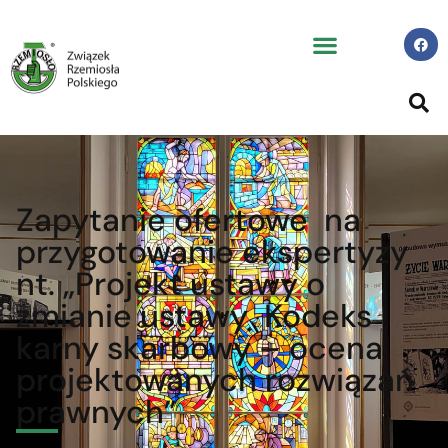
Zapytanie ofertowe na
przygotowanie ekspertyzy
nt. „Projekt ustawy o
zmianie ustawy Kodeks
karny skarbowy – ocena
projektowanych rozwiązań
prawnych”