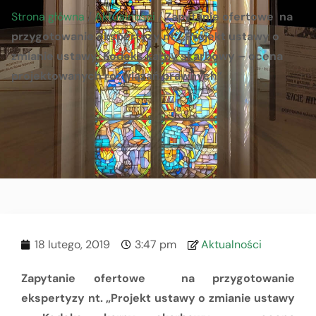
Strona główna
/
Aktualności
/
Zapytanie ofertowe na
przygotowanie ekspertyzy nt. „Projekt ustawy o
zmianie ustawy Kodeks karny skarbowy – ocena
projektowanych rozwiązań prawnych”
18 lutego, 2019
3:47 pm
Aktualności
Zapytanie ofertowe
na przygotowanie
ekspertyzy nt. „Projekt ustawy o zmianie ustawy