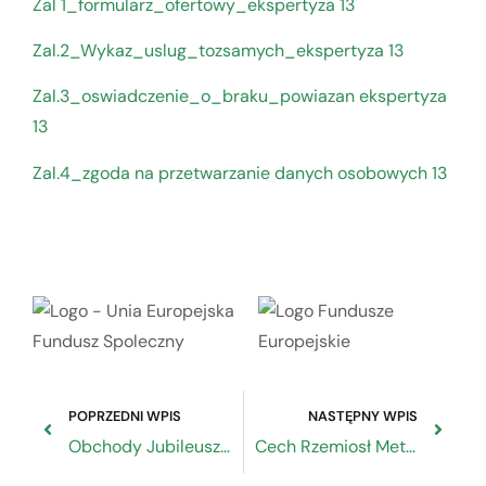
Zal 1_formularz_ofertowy_ekspertyza 13
Zal.2_Wykaz_uslug_tozsamych_ekspertyza 13
Zal.3_oswiadczenie_o_braku_powiazan ekspertyza
13
Zal.4_zgoda na przetwarzanie danych osobowych 13
POPRZEDNI WPIS
NASTĘPNY WPIS
Obchody Jubileuszu 70-lecia Cechu Rzemiosł Motoryzacyjnych
Cech Rzemiosł Metalowych i IP wyróżniony podczas Gali Pereł Polskiej Gospodarki