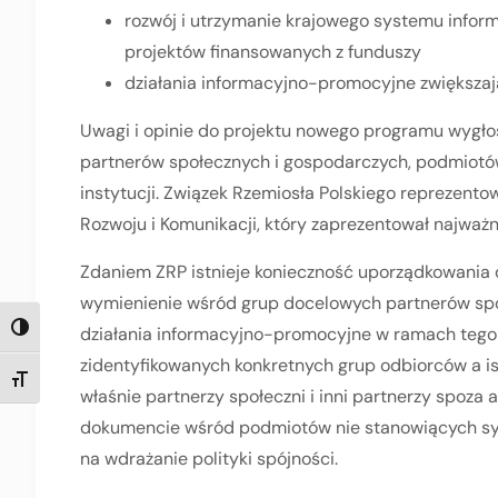
rozwój i utrzymanie krajowego systemu inform
projektów finansowanych z funduszy
działania informacyjno-promocyjne zwiększaj
Uwagi i opinie do projektu nowego programu wygłosi
partnerów społecznych i gospodarczych, podmiotó
instytucji. Związek Rzemiosła Polskiego reprezent
Rozwoju i Komunikacji, który zaprezentował najważ
Zdaniem ZRP istnieje konieczność uporządkowania 
wymienienie wśród grup docelowych partnerów spo
działania informacyjno-promocyjne w ramach teg
TOGGLE HIGH CONTRAST
zidentyfikowanych konkretnych grup odbiorców a ist
TOGGLE FONT SIZE
właśnie partnerzy społeczni i inni partnerzy spoza 
dokumencie wśród podmiotów nie stanowiących sy
na wdrażanie polityki spójności.