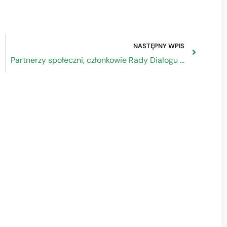
NASTĘPNY WPIS
Partnerzy społeczni, członkowie Rady Dialogu Społecznego zwrócili się do premiera o włączenie do Krajowego Planu Odbudowy (KPO) priorytetu „wzmocnienie dialogu społecznego”.