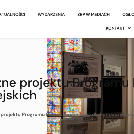
KTUALNOŚCI
WYDARZENIA
ZRP W MEDIACH
OGŁO
KONTAKT
zne projektu Programu
jskich
 projektu Programu Pomoc Techniczna dla Funduszy Euro