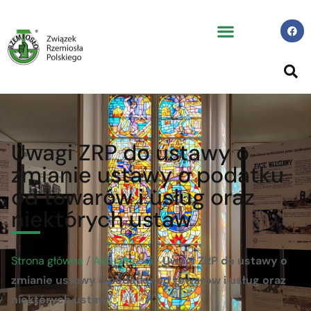
Uwagi ZRP do ustawy o
zmianie ustawy o podatku
od towarów i usług oraz
niektórych ustaw
Strona główna
/
Aktualności
/
Uwagi ZRP do ustawy o
zmianie ustawy o podatku od towarów i usług oraz
niektórych ustaw