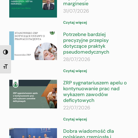
marginesie
31/07/2026
Czytaj więcej
Potrzebne bardziej
precyzyjne przepisy
dotyczące praktyk
pseudomedycznych
TOGGLE HIGH CONTRAST
28/07/2026
TOGGLE FONT SIZE
Czytaj więcej
ZRP sygnatariuszem apelu o
kontynuowanie prac nad
wykazem zawodów
deficytowych
22/07/2026
Czytaj więcej
Dobra wiadomość dla
polskiego rzemiosła i