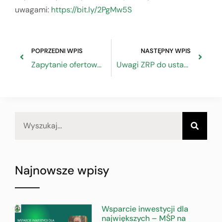
uwagami:
https://bit.ly/2PgMw5S
POPRZEDNI WPIS
NASTĘPNY WPIS
Zapytanie ofertowe na przygotowanie ekspertyzy nt. „Projekt ustawy – zmieniającej ustawę o podatku dochodowym od osób fizycznych oraz ustawę o zmianie ustawy o podatku dochodowym od osób fizycznych oraz niektórych innych ustaw – ocena projektowanych regulacji prawnych”
Uwagi ZRP do ustawy o zmianie ustawy o podatku dochodowym od osób fizycznych, ustawy o świadczeniach rodzinnych oraz ustawy o świadczeniach opieki zdrowotnej
Najnowsze wpisy
Wsparcie inwestycji dla
największych – MŚP na