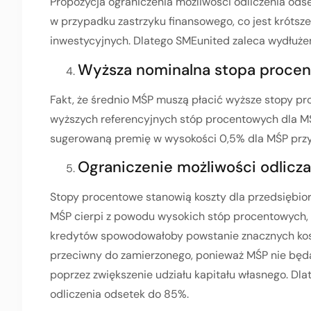
Propozycja ograniczenia możliwości odliczenia odse
w przypadku zastrzyku finansowego, co jest krótsz
inwestycyjnych. Dlatego SMEunited zaleca wydłużeni
Wyższa nominalna stopa procen
Fakt, że średnio MŚP muszą płacić wyższe stopy p
wyższych referencyjnych stóp procentowych dla MŚ
sugerowaną premię w wysokości 0,5% dla MŚP przy 
Ograniczenie możliwości odlicz
Stopy procentowe stanowią koszty dla przedsiębiors
MŚP cierpi z powodu wysokich stóp procentowych, 
kredytów spowodowałoby powstanie znacznych kosz
przeciwny do zamierzonego, ponieważ MŚP nie będ
poprzez zwiększenie udziału kapitału własnego. Dla
odliczenia odsetek do 85%.