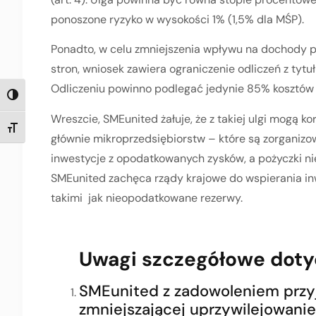
ponoszone ryzyko w wysokości 1% (1,5% dla MŚP).
Ponadto, w celu zmniejszenia wpływu na dochody p
stron, wniosek zawiera ograniczenie odliczeń z tytu
Odliczeniu powinno podlegać jedynie 85% kosztów 
TOGGLE HIGH CONTRAST
Wreszcie, SMEunited żałuje, że z takiej ulgi mogą k
TOGGLE FONT SIZE
głównie mikroprzedsiębiorstw – które są zorganizow
inwestycje z opodatkowanych zysków, a pożyczki n
SMEunited zachęca rządy krajowe do wspierania in
takimi jak nieopodatkowane rezerwy.
Uwagi szczegółowe doty
SMEunited z zadowoleniem przy
zmniejszającej uprzywilejowani