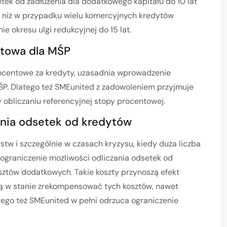
tek od zadłużenia dla dodatkowego kapitału do 10 lat
e niż w przypadku wielu komercyjnych kredytów
e okresu ulgi redukcyjnej do 15 lat.
towa dla MŚP
rocentowe za kredyty, uzasadnia wprowadzenie
P. Dlatego też SMEunited z zadowoleniem przyjmuje
obliczaniu referencyjnej stopy procentowej.
ania odsetek od kredytów
tw i szczególnie w czasach kryzysu, kiedy duża liczba
ograniczenie możliwości odliczania odsetek od
tów dodatkowych. Takie koszty przynoszą efekt
ą w stanie zrekompensować tych kosztów, nawet
tego też SMEunited w pełni odrzuca ograniczenie