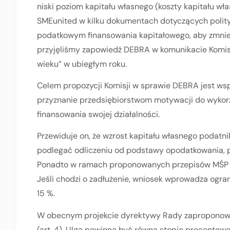
niski poziom kapitału własnego (koszty kapitału wła
SMEunited w kilku dokumentach dotyczących polit
podatkowym finansowania kapitałowego, aby zmnie
przyjęliśmy zapowiedź DEBRA w komunikacie Komisj
wieku” w ubiegłym roku.
Celem propozycji Komisji w sprawie DEBRA jest ws
przyznanie przedsiębiorstwom motywacji do wykorz
finansowania swojej działalności.
Przewiduje on, że wzrost kapitału własnego podat
podlegać odliczeniu od podstawy opodatkowania, p
Ponadto w ramach proponowanych przepisów MŚP ko
Jeśli chodzi o zadłużenie, wniosek wprowadza ogran
15 %.
W obecnym projekcie dyrektywy Rady zaproponowan
(art. 4). Ulga powinna być równa stopie procentowe