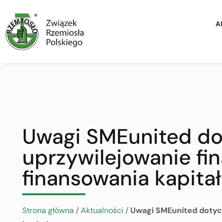
A
Uwagi SMEunited dot
uprzywilejowanie f
finansowania kapita
Strona główna
/
Aktualności
/
Uwagi SMEunited dotycz