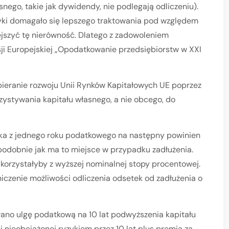
snego, takie jak dywidendy, nie podlegają odliczeniu).
yki domagało się lepszego traktowania pod względem
jszyć tę nierówność. Dlatego z zadowoleniem
i Europejskiej „Opodatkowanie przedsiębiorstw w XXI
pieranie rozwoju Unii Rynków Kapitałowych UE poprzez
ystywania kapitału własnego, a nie obcego, do
nika z jednego roku podatkowego na następny powinien
odobnie jak ma to miejsce w przypadku zadłużenia.
rzystałyby z wyższej nominalnej stopy procentowej.
iczenie możliwości odliczenia odsetek od zadłużenia o
o ulgę podatkową na 10 lat podwyższenia kapitału
j nieobciążonej ryzykiem przez 10 lat plus premia za