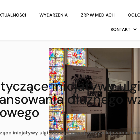
KTUALNOŚCI
WYDARZENIA
ZRP W MEDIACH
OGŁO
KONTAKT
yczące inicjatywy ulgi
inansowania dłużnego 
łowego
ące inicjatywy ulgi zmniejszającej uprzywilejowanie fi