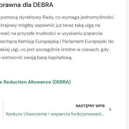
prawna dla DEBRA
a pomocą dyrektywy Rady, co wymaga jednomyślności
 krajowy mógłby zapewnić już teraz taką ulgę na
zywać na przyszłe trudności w uzyskaniu poparcia
zachęca Komisję Europejską i Parlament Europejski do
iej ulgi, co jest szczególnie istotne w czasach, gdy
o wzmocnić swoją bazę kapitałową.
s Reduction Allowance (DEBRA)
NASTĘPNY WPIS
Konkurs Utworzenie i wsparcie funkcjonowania 120 branżowych centrów umiejętności (BCU)