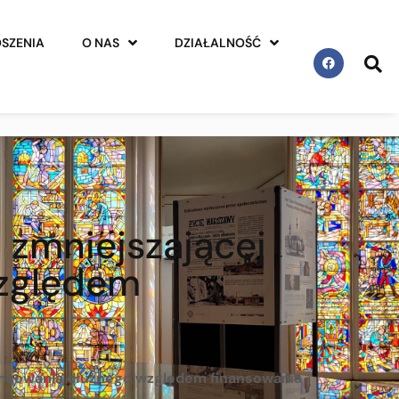
SZENIA
O NAS
DZIAŁALNOŚĆ
 zmniejszającej
względem
nansowania dłużnego względem finansowania