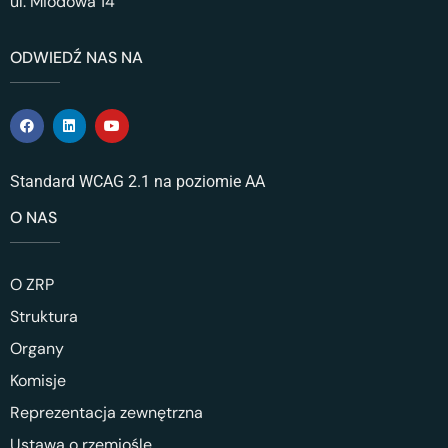
ul. Miodowa 14
ODWIEDŹ NAS NA
Standard WCAG 2.1 na poziomie AA
O NAS
O ZRP
Struktura
Organy
Komisje
Reprezentacja zewnętrzna
Ustawa o rzemiośle