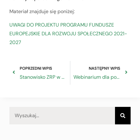
Materiał znajduje się poniżej:
UWAGI DO PROJEKTU PROGRAMU FUNDUSZE
EUROPEJSKIE DLA ROZWOJU SPOŁECZNEGO 2021-
2027
POPRZEDNI WPIS
NASTĘPNY WPIS
Stanowisko ZRP w sprawie projektu ustawy o zmianie ustawy o podatku dochodowym od osób fizycznych, ustawy o podatku dochodowym od osób prawnych oraz niektórych innych ustaw
Webinarium dla polskich firm pt. „Doing business in Turkey – a Legal Perspective for Polish companies” 22.09.2021