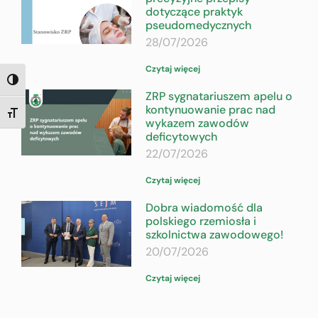
dotyczące praktyk
pseudomedycznych
28/07/2026
Czytaj więcej
TOGGLE HIGH CONTRAST
ZRP sygnatariuszem apelu o
kontynuowanie prac nad
TOGGLE FONT SIZE
wykazem zawodów
deficytowych
22/07/2026
Czytaj więcej
Dobra wiadomość dla
polskiego rzemiosła i
szkolnictwa zawodowego!
20/07/2026
Czytaj więcej