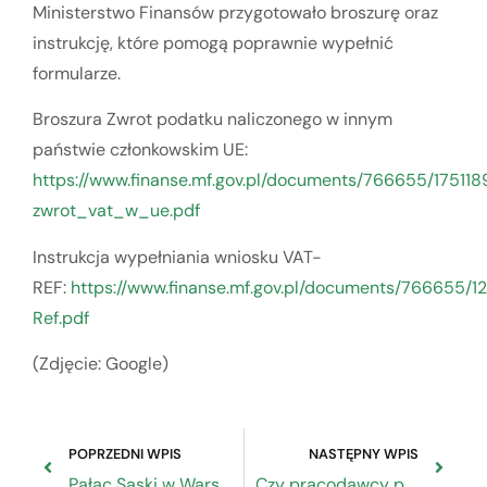
Ministerstwo Finansów przygotowało broszurę oraz
instrukcję, które pomogą poprawnie wypełnić
formularze.
Broszura Zwrot podatku naliczonego w innym
państwie członkowskim UE:
https://www.finanse.mf.gov.pl/documents/766655/17511
zwrot_vat_w_ue.pdf
Instrukcja wypełniania wniosku VAT-
REF:
https://www.finanse.mf.gov.pl/documents/766655/1
Ref.pdf
(Zdjęcie: Google)
POPRZEDNI WPIS
NASTĘPNY WPIS
Pałac Saski w Warszawie – czy zostanie odbudowany?
Czy pracodawcy poradzili sobie z RODO?