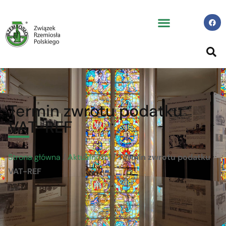
Termin zwrotu podatku
VAT-REF
Strona główna
/
Aktualności
/
Termin zwrotu podatku
VAT-REF