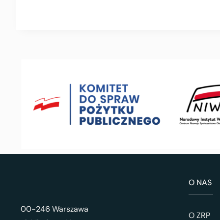
O NAS
00-246 Warszawa
O ZRP