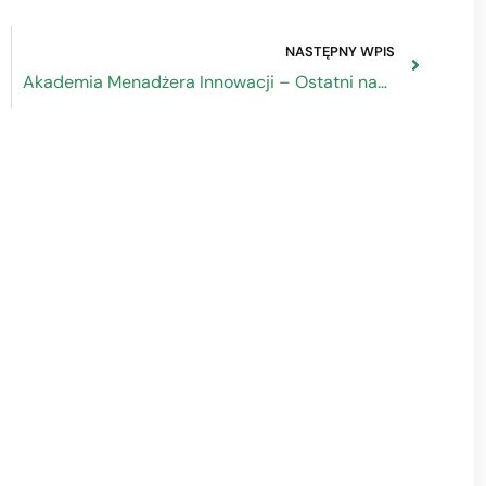
NASTĘPNY WPIS
Akademia Menadżera Innowacji – Ostatni nabór do VI edycji potrwa do 31.01.2023 r.