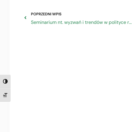
POPRZEDNI WPIS
Seminarium nt. wyzwań i trendów w polityce regionalnej – 30.01.2022
TOGGLE HIGH CONTRAST
TOGGLE FONT SIZE