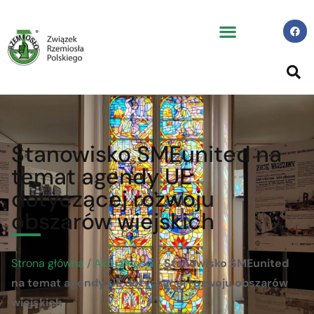
Stanowisko SMEunited na
temat agendy UE
dotyczącej rozwoju
obszarów wiejskich
Strona główna
/
Aktualności
/
Stanowisko SMEunited
na temat agendy UE dotyczącej rozwoju obszarów
wiejskich