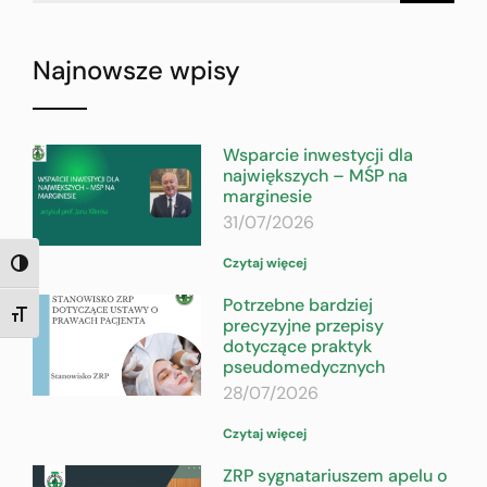
Najnowsze wpisy
Wsparcie inwestycji dla
największych – MŚP na
marginesie
31/07/2026
Czytaj więcej
TOGGLE HIGH CONTRAST
Potrzebne bardziej
TOGGLE FONT SIZE
precyzyjne przepisy
dotyczące praktyk
pseudomedycznych
28/07/2026
Czytaj więcej
ZRP sygnatariuszem apelu o