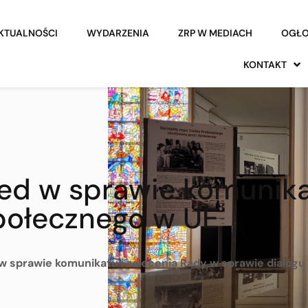
KTUALNOŚCI
WYDARZENIA
ZRP W MEDIACH
OGŁO
KONTAKT
d w sprawie komunikat
połecznego w UE
 sprawie komunikatu i zalecenia Rady w sprawie dialog