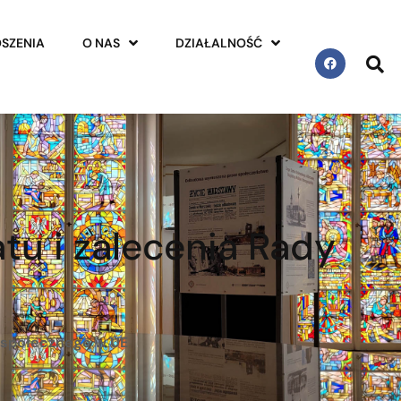
SZENIA
O NAS
DZIAŁALNOŚĆ
u i zalecenia Rady
u społecznego w UE