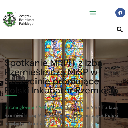
Spotkanie MRPiT z Izbą
Rzemieślniczą MiŚP w
Szczecinie promujące
Polski Inkubator Rzemiosła
Strona główna
/
Aktualności
/
Spotkanie MRPiT z Izbą
Rzemieślniczą MiŚP w Szczecinie promujące Polski
Inkubator Rzemiosła