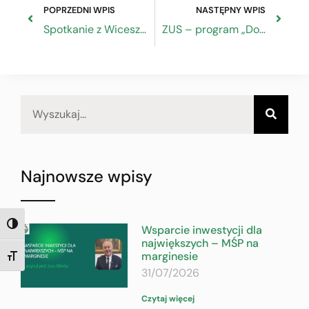
POPRZEDNI WPIS
NASTĘPNY WPIS
Spotkanie z Wiceszefową MRPiT w Białymstoku
ZUS – program „Dobry Start”
Najnowsze wpisy
TOGGLE HIGH CONTRAST
Wsparcie inwestycji dla
największych – MŚP na
marginesie
TOGGLE FONT SIZE
31/07/2026
Czytaj więcej