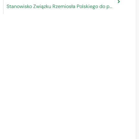
Stanowisko Związku Rzemiosła Polskiego do projektu programu „Fundusze Europejskie dla Rozwoju Społecznego 2021-2027”