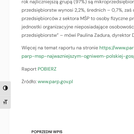
rok najliczniejszą grupą (97%) są mikroprzedsiębior
przedsiębiorstw wynosi 2,2%, średnich – 0,7%, zaś
przedsiębiorców z sektora MŚP to osoby fizyczne 
jednostki organizacyjne nieposiadające osobowośc
przedsiębiorstw” – mówi Paulina Zadura, dyrektor D
Więcej na temat raportu na stronie
https://www.par
parp-msp-najwazniejszym-ogniwem-polskiej-gos
Raport
POBIERZ
Żródło:
www.parp.gov.pl
TOGGLE HIGH CONTRAST
TOGGLE FONT SIZE
POPRZEDNI WPIS