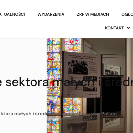
KTUALNOŚCI
WYDARZENIA
ZRP W MEDIACH
OGŁO
KONTAKT
e sektora małych i śre
ektora małych i średnich przedsiębiorstw w Polsce