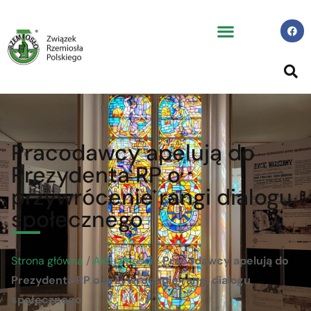
Pracodawcy apelują do
Prezydenta RP o
przywrócenie rangi dialogu
społecznego
Strona główna
/
Aktualności
/
Pracodawcy apelują do
Prezydenta RP o przywrócenie rangi dialogu
społecznego