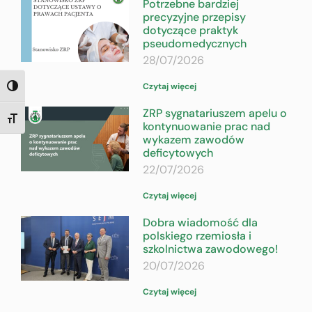
Potrzebne bardziej
precyzyjne przepisy
dotyczące praktyk
pseudomedycznych
28/07/2026
Czytaj więcej
TOGGLE HIGH CONTRAST
ZRP sygnatariuszem apelu o
TOGGLE FONT SIZE
kontynuowanie prac nad
wykazem zawodów
deficytowych
22/07/2026
Czytaj więcej
Dobra wiadomość dla
polskiego rzemiosła i
szkolnictwa zawodowego!
20/07/2026
Czytaj więcej