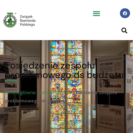
Posiedzenie zespołu
problemowego ds budżetu
Strona główna
/
Aktualności
/
Posiedzenie zespołu
problemowego ds budżetu