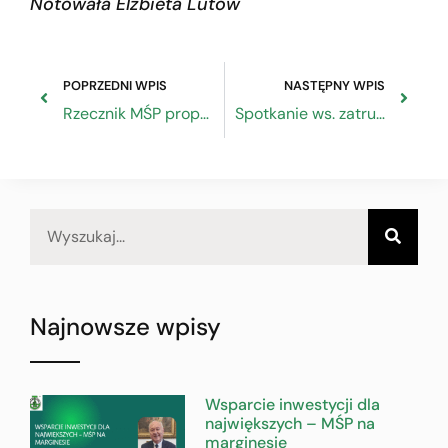
Notowała Elżbieta Lutow
POPRZEDNI WPIS
NASTĘPNY WPIS
Rzecznik MŚP proponuje korzystne dla przedsiębiorców z sektora MŚP zmiany w przepisach dotyczących RODO
Spotkanie ws. zatrudniania cudzoziemców
Najnowsze wpisy
Wsparcie inwestycji dla
największych – MŚP na
marginesie