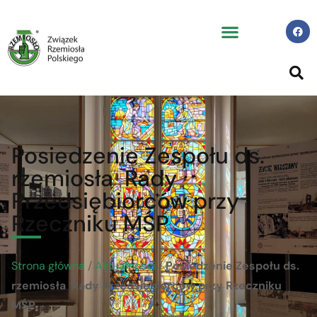
Posiedzenie Zespołu ds.
rzemiosła Rady
Przedsiębiorców przy
Rzeczniku MŚP
Strona główna
/
Aktualności
/
Posiedzenie Zespołu ds.
rzemiosła Rady Przedsiębiorców przy Rzeczniku
MŚP