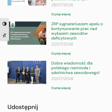
28/07/2026
Czytaj więcej
ZRP sygnatariuszem apelu o
TOGGLE HIGH CONTRAST
kontynuowanie prac nad
wykazem zawodów
TOGGLE FONT SIZE
deficytowych
22/07/2026
Czytaj więcej
Dobra wiadomość dla
polskiego rzemiosła i
szkolnictwa zawodowego!
20/07/2026
Czytaj więcej
Udostępnij