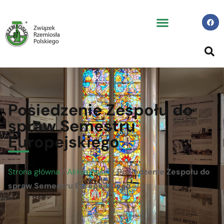
Posiedzenie Zespołu do
spraw Semestru
Europejskiego
Strona główna
/
Aktualności
/
Posiedzenie Zespołu do
spraw Semestru Europejskiego