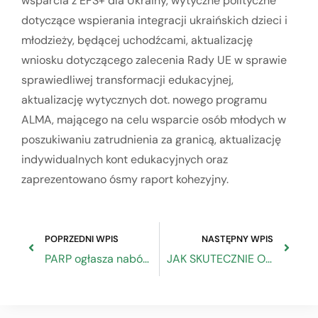
wsparcia z EFS+ dla Ukrainy, wytyczne polityczne
dotyczące wspierania integracji ukraińskich dzieci i
młodzieży, będącej uchodźcami, aktualizację
wniosku dotyczącego zalecenia Rady UE w sprawie
sprawiedliwej transformacji edukacyjnej,
aktualizację wytycznych dot. nowego programu
ALMA, mającego na celu wsparcie osób młodych w
poszukiwaniu zatrudnienia za granicą, aktualizację
indywidualnych kont edukacyjnych oraz
zaprezentowano ósmy raport kohezyjny.
POPRZEDNI WPIS
NASTĘPNY WPIS
PARP ogłasza nabór do konkursu „Internacjonalizacja MŚP”
JAK SKUTECZNIE ODCIĄĆ ZASILANIE FINANSOWE REŻIMU W MOSKWIE – LIST OTWARTY RADY PRZEDSIĘBIORCZOŚCI