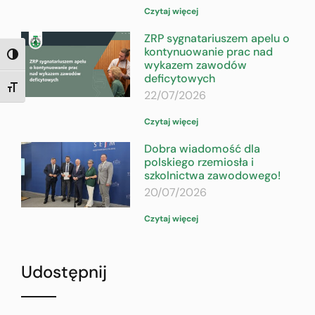
Czytaj więcej
ZRP sygnatariuszem apelu o
kontynuowanie prac nad
TOGGLE HIGH CONTRAST
wykazem zawodów
deficytowych
TOGGLE FONT SIZE
22/07/2026
Czytaj więcej
Dobra wiadomość dla
polskiego rzemiosła i
szkolnictwa zawodowego!
20/07/2026
Czytaj więcej
Udostępnij