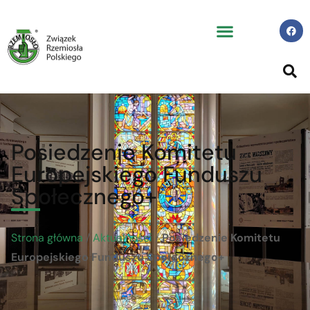
Posiedzenie Komitetu
Europejskiego Funduszu
Społecznego+
Strona główna
/
Aktualności
/
Posiedzenie Komitetu
Europejskiego Funduszu Społecznego+