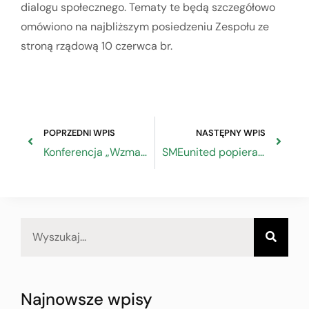
dialogu społecznego. Tematy te będą szczegółowo
omówiono na najbliższym posiedzeniu Zespołu ze
stroną rządową 10 czerwca br.
POPRZEDNI WPIS
NASTĘPNY WPIS
Konferencja „Wzmacnianie pozycji pracowników jutra: Eksploracja sztucznej inteligencji i technologii przyszłości w kształceniu i szkoleniu zawodowym”
SMEunited popiera równe traktowanie edukacji zawodowej i akademickiej
Najnowsze wpisy