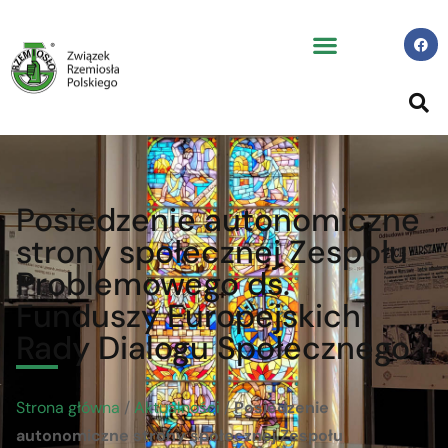
Posiedzenie autonomiczne
strony społecznej Zespołu
Problemowego ds.
Funduszy Europejskich
Rady Dialogu Społecznego
Strona główna
/
Aktualności
/
Posiedzenie
autonomiczne strony społecznej Zespołu