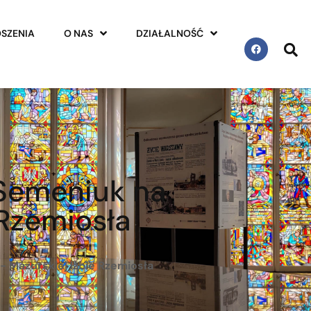
SZENIA
O NAS
DZIAŁALNOŚĆ
a Semeniuk na
 Rzemiosła
- Mazurskiej Izbie Rzemiosła