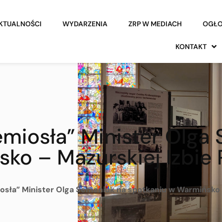
KTUALNOŚCI
WYDARZENIA
ZRP W MEDIACH
OGŁO
KONTAKT
zemiosła” Minister Olg
ko – Mazurskiej Izbie
miosła” Minister Olga Semeniuk na spotkaniu w Warmińsko 