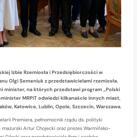
kiej Izbie Rzemiosła i Przedsiębiorczości w
anu Olgi Semeniuk z przedstawicielami rzemiosła.
 minister, na których przedstawi program ,,Polski
eminister MRPiT odwiedzi kilkanaście innych miast,
aków, Katowice, Lublin, Opole, Szczecin, Warszawa.
larii Premiera, pełnomocnik rządu ds. polityki
 mazurski Artur Chojecki oraz prezes Warmińsko-
ni Górski oraz przedstawiciele firm i cechów