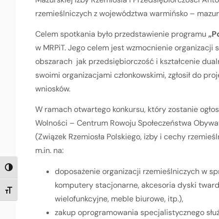
rzemieślniczych z województwa warmińsko – mazur
Celem spotkania było przedstawienie programu
„P
w MRPiT. Jego celem jest wzmocnienie organizacji
obszarach jak przedsiębiorczość i kształcenie dualn
swoimi organizacjami członkowskimi, zgłosił do proje
wniosków.
W ramach otwartego konkursu, który zostanie ogłoszo
Wolności – Centrum Rowoju Społeczeństwa Obywatel
(Związek Rzemiosła Polskiego, izby i cechy rzemieśl
m.in. na:
TOGGLE HIGH CONTRAST
doposażenie organizacji rzemieślniczych w spr
komputery stacjonarne, akcesoria dyski twarde,
TOGGLE FONT SIZE
wielofunkcyjne, meble biurowe, itp.),
zakup oprogramowania specjalistycznego służ