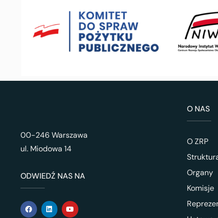
O NAS
00-246 Warszawa
O ZRP
ul. Miodowa 14
Struktur
Organy
ODWIEDŹ NAS NA
Komisje
Repreze