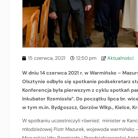
15 czerwca, 2021
12:50 pm
Aktualności
W dniu 14 czerwca 2021 r. w Warmińsko – Mazurs
Olsztynie odbyło się spotkanie podsekretarz st
Konferencja była pierwszym z cyklu spotkań pani
Inkubator Rzemiosła”. Do początku lipca br. wic
w tym m.in. Bydgoszcz, Gorzów Wlkp., Kielce, Kr
W spotkaniu uczestniczyli również: minister w Kance
młodzieżowej Piotr Mazurek, wojewoda warmińsko –
Mazurskiej Izby Rzemiosła i Przedsiębiorczości Anto