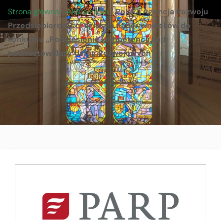
Strona główna
/
Aktualności
/
Polska Agencja Rozwoju
Przedsiębiorczości ogłosiła nabór wniosków do
konkursu „Podniesienie kompetencji kadr
podmiotów Bazy Usług Rozwojowych”