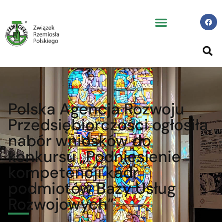
Polska Agencja Rozwoju
Przedsiębiorczości ogłosiła
nabór wniosków do
konkursu „Podniesienie
kompetencji kadr
podmiotów Bazy Usług
Rozwojowych”