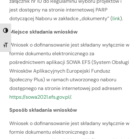
załącznik nr 10 do Regulaminu wyboru projektów i
jest dostępny na stronie internetowej PARP
dotyczącej Naboru w zakładce „dokumenty” (
link
).
Miejsce składania wniosków
TOGGLE HIGH CONTRAST
Wniosek o dofinansowanie jest składany wyłącznie w
TOGGLE FONT SIZE
formie dokumentu elektronicznego za
pośrednictwem aplikacji SOWA EFS (System Obsługi
Wniosków Aplikacyjnych Europejski Fundusz
Społeczny Plus) w ramach utworzonego naboru
dostępnego na stronie internetowej pod adresem
https://sowa2021.efs.gov.pl/
.
Sposób składania wniosków
Wniosek o dofinansowanie jest składany wyłącznie w
formie dokumentu elektronicznego za