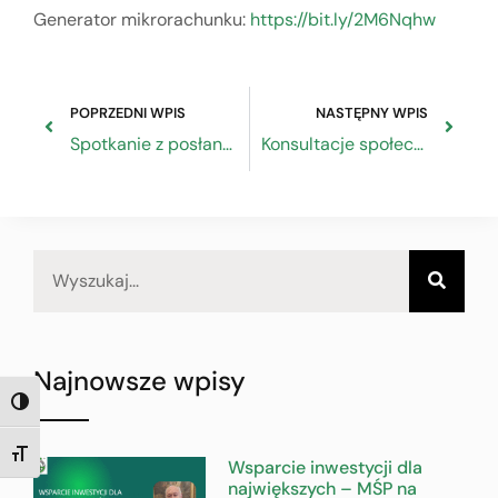
Generator mikrorachunku:
https://bit.ly/2M6Nqhw
POPRZEDNI WPIS
NASTĘPNY WPIS
Spotkanie z posłanką do Parlamentu Europejskiego prof. Danutą Hübner
Konsultacje społeczne dokumentacji konkursowej: Dostępność – szansą na rozwój
Najnowsze wpisy
TOGGLE HIGH CONTRAST
TOGGLE FONT SIZE
Wsparcie inwestycji dla
największych – MŚP na