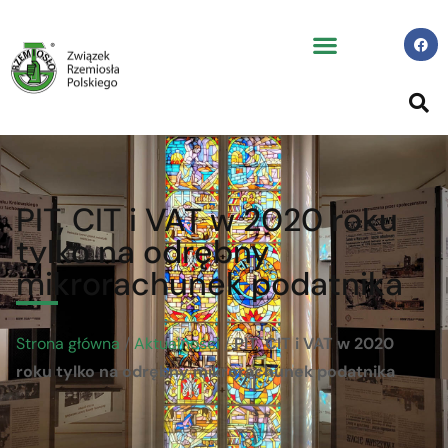
PIT, CIT i VAT w 2020 roku
tylko na odrębny
mikrorachunek podatnika
Strona główna
/
Aktualności
/
PIT, CIT i VAT w 2020
roku tylko na odrębny mikrorachunek podatnika