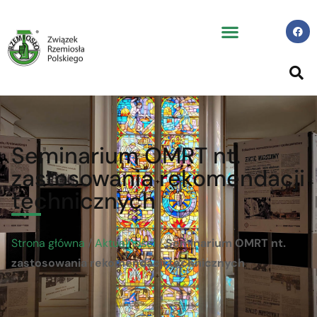
Seminarium OMRT nt.
zastosowania rekomendacji
technicznych
Strona główna
/
Aktualności
/
Seminarium OMRT nt.
zastosowania rekomendacji technicznych