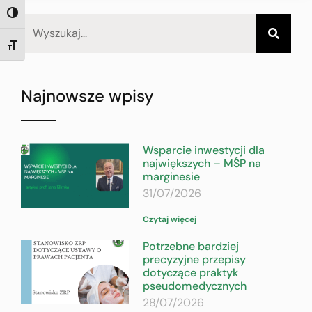
TOGGLE HIGH CONTRAST
TOGGLE FONT SIZE
Najnowsze wpisy
Wsparcie inwestycji dla
największych – MŚP na
marginesie
31/07/2026
Czytaj więcej
Potrzebne bardziej
precyzyjne przepisy
dotyczące praktyk
pseudomedycznych
28/07/2026