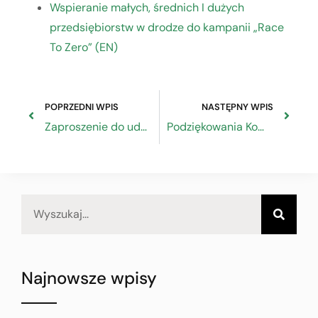
Wspieranie małych, średnich I dużych
przedsiębiorstw w drodze do kampanii „Race
To Zero” (EN)
POPRZEDNI WPIS
NASTĘPNY WPIS
Zaproszenie do udziału w projekcie Małopolska Sieć Sukcesorów SUKCES-JA
Podziękowania Komendanta Głównego OHP za udział ZRP w V edycji Forum Wizja Rozwoju
Najnowsze wpisy