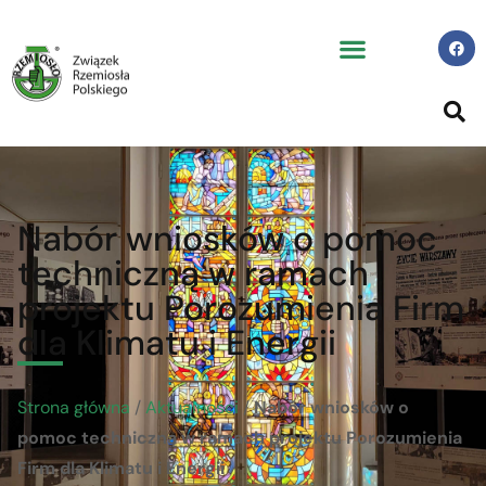
Nabór wniosków o pomoc
techniczną w ramach
projektu Porozumienia Firm
dla Klimatu i Energii
Strona główna
/
Aktualności
/
Nabór wniosków o
pomoc techniczną w ramach projektu Porozumienia
Firm dla Klimatu i Energii