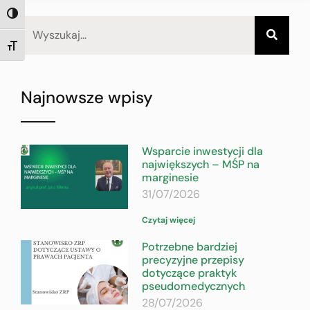
TOGGLE HIGH CONTRAST
TOGGLE FONT SIZE
Najnowsze wpisy
Wsparcie inwestycji dla
największych – MŚP na
marginesie
31/07/2026
Czytaj więcej
Potrzebne bardziej
precyzyjne przepisy
dotyczące praktyk
pseudomedycznych
28/07/2026