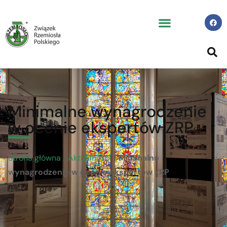
Minimalne wynagrodzenie
w ocenie ekspertów ZRP
Strona główna
/
Aktualności
/
Minimalne
wynagrodzenie w ocenie ekspertów ZRP