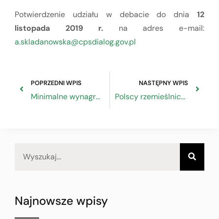
Potwierdzenie udziału w debacie do dnia
12
listopada 2019 r.
na adres e-mail:
a.skladanowska@cpsdialog.gov.pl
POPRZEDNI WPIS
NASTĘPNY WPIS
Minimalne wynagrodzenie w ocenie ekspertów ZRP
Polscy rzemieślnicy w otoczeniu Przemysłu 4.0 – Ekspert ZRP w Przeglądzie Technicznym
Najnowsze wpisy