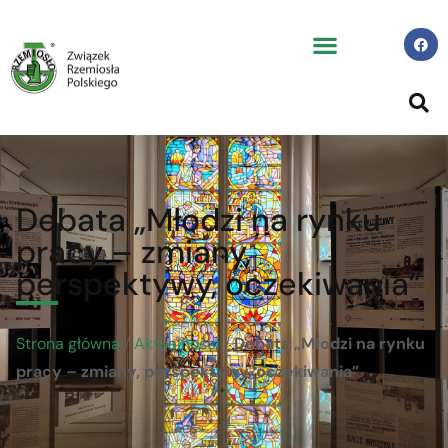
Debata „Młodzi na rynku
pracy – zmiany,
perspektywy, oczekiwania”
Strona główna
/
Aktualności
/
Debata „Młodzi na rynku
pracy – zmiany, perspektywy, oczekiwania”