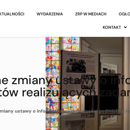
KTUALNOŚCI
WYDARZENIA
ZRP W MEDIACH
OGŁO
KONTAKT
ne zmiany ustawy o inf
tów realizujących zada
zmiany ustawy o informatyzacji działalności podmiotów re