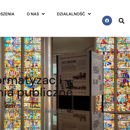
SZENIA
O NAS
DZIAŁALNOŚĆ
ormatyzacji
nia publiczne
alizujących zadania publiczne