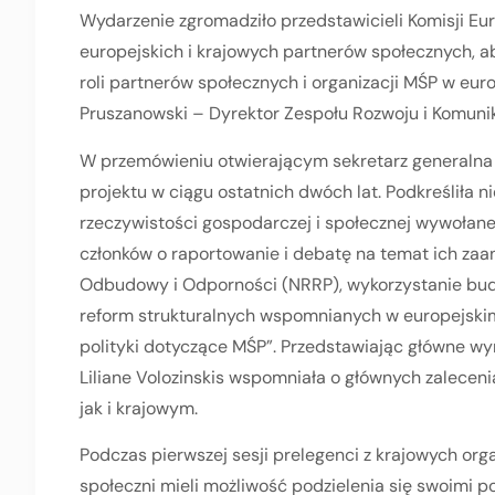
Wydarzenie zgromadziło przedstawicieli Komisji Eur
europejskich i krajowych partnerów społecznych, 
roli partnerów społecznych i organizacji MŚP w eu
Pruszanowski – Dyrektor Zespołu Rozwoju i Komunik
W przemówieniu otwierającym sekretarz generalna 
projektu w ciągu ostatnich dwóch lat. Podkreśliła
rzeczywistości gospodarczej i społecznej wywołane
członków o raportowanie i debatę na temat ich z
Odbudowy i Odporności (NRRP), wykorzystanie budż
reform strukturalnych wspomnianych w europejskim
polityki dotyczące MŚP”. Przedstawiając główne wyn
Liliane Volozinskis wspomniała o głównych zalecen
jak i krajowym.
Podczas pierwszej sesji prelegenci z krajowych orga
społeczni mieli możliwość podzielenia się swoimi p