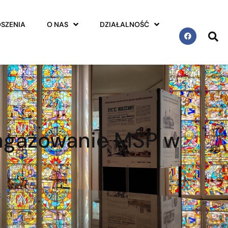
SZENIA
O NAS
DZIAŁALNOŚĆ
angażowanie MŚP w
i”