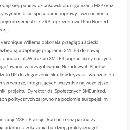
opejskiej, państw członkowskich, organizacji MŚP oraz
aby wymienić się sposobami poprawy i wzmocnienia
ropejskim semestrze. ZRP reprezentował Pan Norbert
acji,
Véronique Willems dokonała przeglądu ścieżki
 niezbędną adaptację programu SMILES do nowej
j pandemią: „W trakcie SMILES poprosiliśmy naszych
aangażowania w przygotowanie Narodowych Planów
etu UE do złagodzenia skutków kryzysu i wreszcie do
 semestrze, integrujących wszystkie najważniejsze
iki projektu, Dyrektor ds. Społecznych SMEunited,
iach politycznych zarówno na poziomie europejskim,
nizacji MŚP z Francji i Rumunii oraz partnerzy
oglądami i przekazania bardziej „praktycznego”