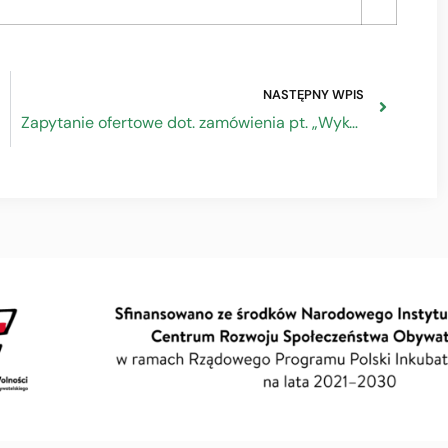
NASTĘPNY WPIS
Zapytanie ofertowe dot. zamówienia pt. „Wykonanie sieci systemu nagłaśniającego w budynku (tzw. radiowęzeł)” w Sanatorium Uzdrowiskowym „Piast” w Iwoniczu Zdroju