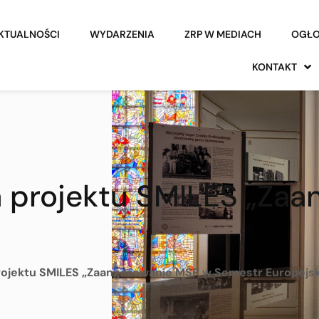
KTUALNOŚCI
WYDARZENIA
ZRP W MEDIACH
OGŁO
KONTAKT
a projektu SMILES „Za
rojektu SMILES „Zaangażowanie MŚP w Semestr Europejsk