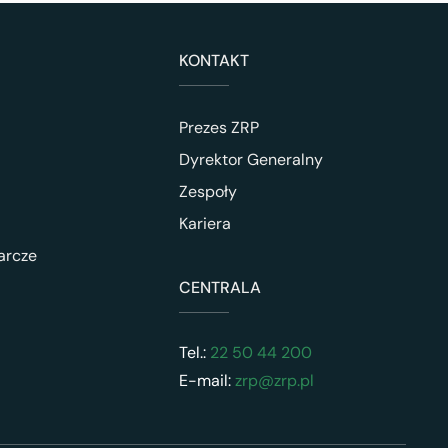
KONTAKT
Prezes ZRP
Dyrektor Generalny
Zespoły
Kariera
arcze
CENTRALA
Tel.:
22 50 44 200
E-mail:
zrp@zrp.pl