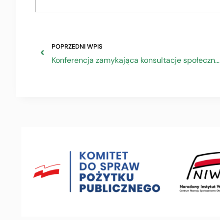
POPRZEDNI WPIS
Konferencja zamykająca konsultacje społeczne programu Fundusze Europejskie dla Rozwoju Społecznego 2021-2027