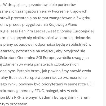
 W drugiej sesji przedstawiciele partnerów
iązane z ich zaangażowaniem w tworzenie Krajowych
stawił prezentacją na temat zaangażowania Związku
nych w proces przygotowania Krajowego Planu
giej sesji Pan Pim Lescrauwaet z Komisji Europejskiej
 zmieniających się okoliczności w ostatniej dekadzie.
raz plany odbudowy i odporności będą współistnieć w
estarzały, pozostanie na miejscu, aby przyjrzeć się
i, Sekretarz Generalna SGI Europe, zwróciła uwagę na
Jej zdaniem „w wielu państwach członkowskich
onalnym. Pytanie brzmi, jak powinniśmy stawić czoła
ralny BusinessEurope wspomniał, że „wzmocnienie
itego rynku powinny być priorytetami w semestrze UE i
sekretarz generalny ETUC, nalegał, aby w celu
on EU z RRF, Zielonym Ładem i Europejskim Filarem
 z tym procesem.