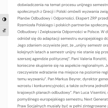
doświadczenia na temat procesu unijnego semestru.
społecznych z Grecji i Polski omówili wyzwania zw
Planów Odbudowy i Odporności. Ekspert ZRP przed
TOGGLE HIGH CONTRAST
Rzemiosła Polskiego i polskich partnerów społecz
Odbudowy i Zwiększania Odporności w Polsce. W dru
TOGGLE FONT SIZE
odniósł się do adaptacji semestru europejskiego do
Jego zdaniem oczywiste jest, że „unijny semestr o
kolejnych latach a semestr unijny nie stanie się prz
szerszej agendzie politycznej”. Pani Valeria Ronzitt
konieczne skupienie się na aspekcie regionalnym. 
rzeczywiste wdrażanie ma miejsce na poziomie regi
temu wyzwaniu”. Pan Markus Beyrer, dyrektor gene
wzrostu i konkurencyjności, a także ochrona jednol
krajowych planach odbudowy”. Pan Luca Visentini, 
pomyślnego europejskiego semestru, Next Generati
Praw Socjalnych musiały być w pełni zintegrowane