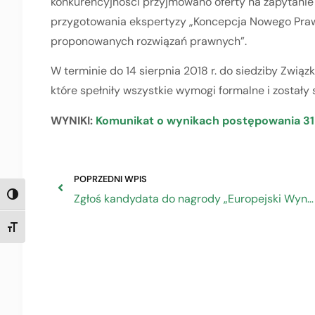
konkurencyjności przyjmowano oferty na zapytanie o
przygotowania ekspertyzy „Koncepcja Nowego Praw
proponowanych rozwiązań prawnych”.
W terminie do 14 sierpnia 2018 r. do siedziby Związ
które spełniły wszystkie wymogi formalne i zostały
WYNIKI:
Komunikat o wynikach postępowania 31
POPRZEDNI WPIS
Zgłoś kandydata do nagrody „Europejski Wynalazca 2019”
TOGGLE HIGH CONTRAST
TOGGLE FONT SIZE