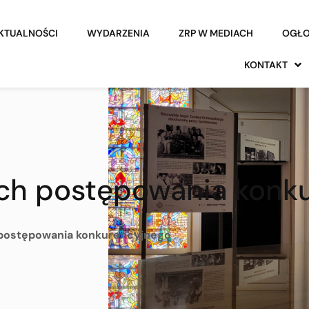
KTUALNOŚCI
WYDARZENIA
ZRP W MEDIACH
OGŁO
KONTAKT
ch postępowania konk
 postępowania konkurencyjnego