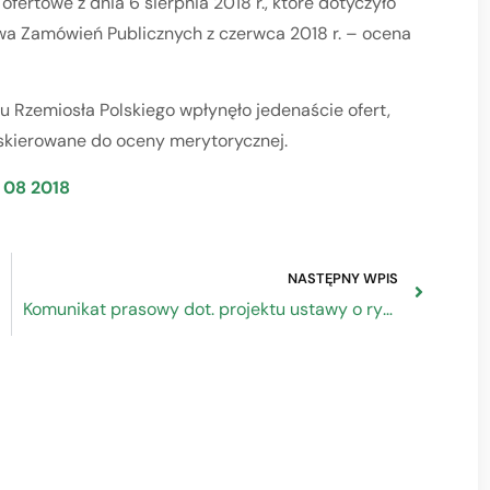
fertowe z dnia 6 sierpnia 2018 r., które dotyczyło
a Zamówień Publicznych z czerwca 2018 r. – ocena
ku Rzemiosła Polskiego wpłynęło jedenaście ofert,
 skierowane do oceny merytorycznej.
 08 2018
NASTĘPNY WPIS
Komunikat prasowy dot. projektu ustawy o rynku pracy