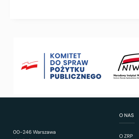
O NAS
00-246 Warszawa
O ZRP