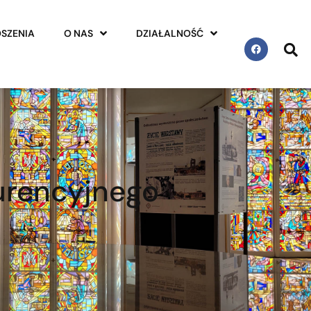
SZENIA
O NAS
DZIAŁALNOŚĆ
urencyjnego